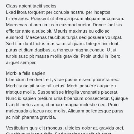
Class aptent taciti socios
Lkad litora torquent per conubia nostra, per inceptos
himenaeos. Praesent ut libero a ipsum aliquam accumsan.
Maecenas ut arcu in justo euismod auctor. Donec facilisis
efficitur ante a suscipit. Mauris maximus eu odio ac
euismod. Maecenas faucibus turpis sed posuere volutpat.
Sed tincidunt luctus massa ac aliquam. Integer tincidunt
purus et diam dapibus, a rhoncus magna congue. Ut ut
turpis suscipit massa mollis gravida. Proin ut dui in libero
aliquet semper.
Morbi a felis sapien
bibendum hendrerit elit, vitae posuere sem pharetra nec.
Morbi suscipit suscipit luctus. Morbi posuere augue eu
tristique mollis. Suspendisse fringilla venenatis placerat.
Nunc id sapien pretium urna bibendum consectetur. Quisque
blandit metus arcu, id ornare magna molestie nec. Proin
malesuada a lacus nec mollis. Aliquam pellentesque purus
ac nibh pharetra gravida.
Vestibulum quis elit rhoncus, ultricies dolor at, gravida orci.