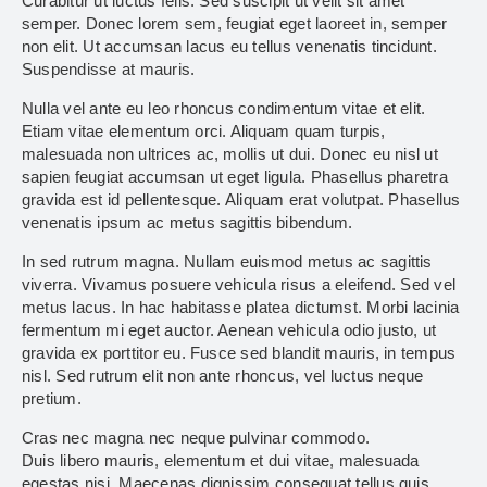
Curabitur ut luctus felis. Sed suscipit ut velit sit amet
semper. Donec lorem sem, feugiat eget laoreet in, semper
non elit. Ut accumsan lacus eu tellus venenatis tincidunt.
Suspendisse at mauris.
Nulla vel ante eu leo rhoncus condimentum vitae et elit.
Etiam vitae elementum orci. Aliquam quam turpis,
malesuada non ultrices ac, mollis ut dui. Donec eu nisl ut
sapien feugiat accumsan ut eget ligula. Phasellus pharetra
gravida est id pellentesque. Aliquam erat volutpat. Phasellus
venenatis ipsum ac metus sagittis bibendum.
In sed rutrum magna. Nullam euismod metus ac sagittis
viverra. Vivamus posuere vehicula risus a eleifend. Sed vel
metus lacus. In hac habitasse platea dictumst. Morbi lacinia
fermentum mi eget auctor. Aenean vehicula odio justo, ut
gravida ex porttitor eu. Fusce sed blandit mauris, in tempus
nisl. Sed rutrum elit non ante rhoncus, vel luctus neque
pretium.
Cras nec magna nec neque pulvinar commodo.
Duis libero mauris, elementum et dui vitae, malesuada
egestas nisi. Maecenas dignissim consequat tellus quis